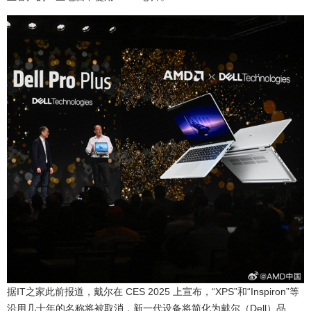
据IT之家此前报道，戴尔在 CES 2025 上宣布，“XPS”和“Inspiron”等
沿用几十年的名称将被取消，新一代设备将简化为戴尔（Dell）品